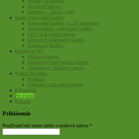
Vešiaky na uteráky
Sprchové hlavice
Perlátory – Šetriče vody
Smart vodovodné batérie
Vodovodné batérie s LCD displejom
Termostatické vodovodné batérie
LED Vodovodné batérie
Dotykové vodovodné batérie
Senzorové Batérie
Batérie do WC
Bidetové batérie
Záchodové umývadlové batérie
Záchodové / Bidetové sprchy
Všetky Produkty
Kolekcie
Základné vodovodné batérie
Prihlásenie
Pre Firmy
Kontakt
Prihlásenie
Používateľské meno alebo e-mailová adresa
*