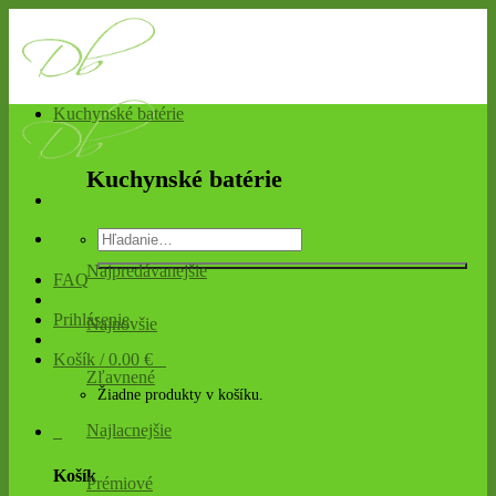
Skip
to
content
Kuchynské batérie
Kuchynské batérie
Hľadať:
Najpredávanejšie
FAQ
Prihlásenie
Najnovšie
Košík /
0.00
€
0
Zľavnené
Žiadne produkty v košíku.
Najlacnejšie
0
Košík
Prémiové