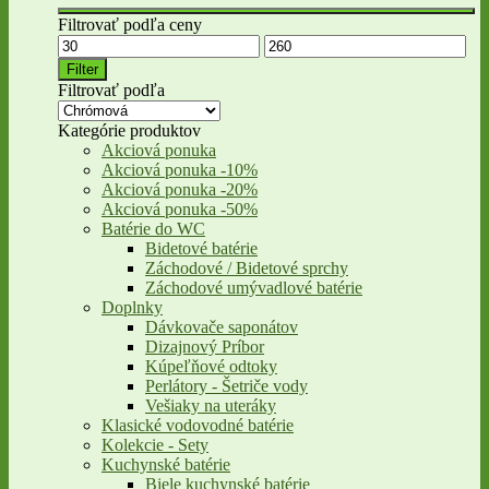
Filtrovať podľa ceny
Minimálna
Maximálna
cena
cena
Filter
Filtrovať podľa
Kategórie produktov
Akciová ponuka
Akciová ponuka -10%
Akciová ponuka -20%
Akciová ponuka -50%
Batérie do WC
Bidetové batérie
Záchodové / Bidetové sprchy
Záchodové umývadlové batérie
Doplnky
Dávkovače saponátov
Dizajnový Príbor
Kúpeľňové odtoky
Perlátory - Šetriče vody
Vešiaky na uteráky
Klasické vodovodné batérie
Kolekcie - Sety
Kuchynské batérie
Biele kuchynské batérie