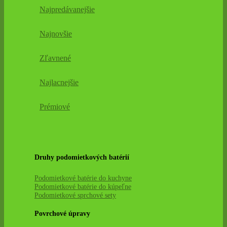
Najpredávanejšie
Najnovšie
Zľavnené
Najlacnejšie
Prémiové
Druhy podomietkových batérií
Podomietkové batérie do kuchyne
Podomietkové batérie do kúpeľne
Podomietkové sprchové sety
Povrchové úpravy