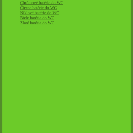
Chrómové batérie do WC
Čierne batérie do WC
Niklové batérie do WC
Biele batérie do WC
Zlaté batérie do WC