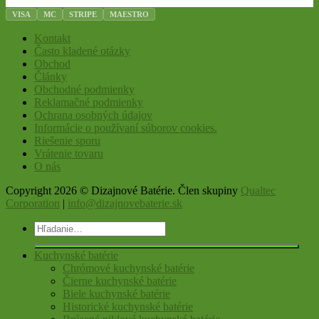
VISA
MC
STRIPE
MAESTRO
Kontakt
Často kladené otázky
Obchod
Články
Obchodné podmienky
Reklamačné podmienky
Ochrana osobných údajov
Informácie o používaní súborov cookies.
Riešenie sporu
Vrátenie tovaru
O nás
Copyright 2026 © Dizajnové Batérie. Člen skupiny
Qualtec
Corporation
|
info@dizajnovebaterie.sk
Hľadať:
Kuchynské batérie
Chrómové kuchynské batérie
Čierne kuchynské batérie
Biele kuchynské batérie
Historické kuchynské batérie