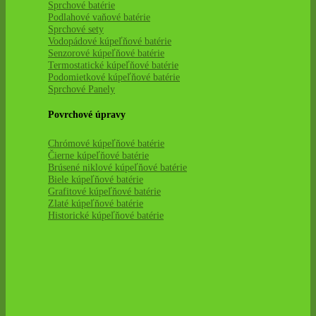
Sprchové batérie
Podlahové vaňové batérie
Sprchové sety
Vodopádové kúpeľňové batérie
Senzorové kúpeľňové batérie
Termostatické kúpeľňové batérie
Podomietkové kúpeľňové batérie
Sprchové Panely
Povrchové úpravy
Chrómové kúpeľňové batérie
Čierne kúpeľňové batérie
Brúsené niklové kúpeľňové batérie
Biele kúpeľňové batérie
Grafitové kúpeľňové batérie
Zlaté kúpeľňové batérie
Historické kúpeľňové batérie