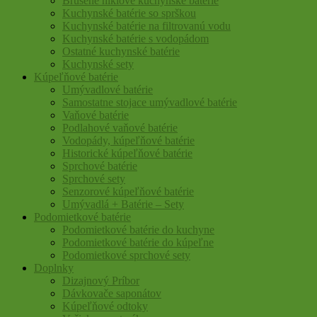
Brúsené niklové kuchynské batérie
Kuchynské batérie so sprškou
Kuchynské batérie na filtrovanú vodu
Kuchynské batérie s vodopádom
Ostatné kuchynské batérie
Kuchynské sety
Kúpeľňové batérie
Umývadlové batérie
Samostatne stojace umývadlové batérie
Vaňové batérie
Podlahové vaňové batérie
Vodopády, kúpeľňové batérie
Historické kúpeľňové batérie
Sprchové batérie
Sprchové sety
Senzorové kúpeľňové batérie
Umývadlá + Batérie – Sety
Podomietkové batérie
Podomietkové batérie do kuchyne
Podomietkové batérie do kúpeľne
Podomietkové sprchové sety
Doplnky
Dizajnový Príbor
Dávkovače saponátov
Kúpeľňové odtoky