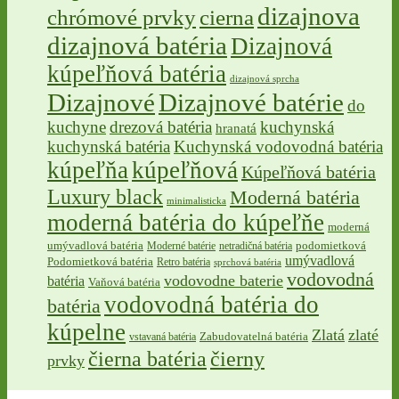
dizajnova
chrómové prvky
cierna
dizajnová batéria
Dizajnová
kúpeľňová batéria
dizajnová sprcha
Dizajnové
Dizajnové batérie
do
kuchyne
drezová batéria
kuchynská
hranatá
kuchynská batéria
Kuchynská vodovodná batéria
kúpeľňa
kúpeľňová
Kúpeľňová batéria
Luxury black
Moderná batéria
minimalisticka
moderná batéria do kúpeľňe
moderná
umývadlová batéria
netradičná batéria
podomietková
Moderné batérie
umývadlová
Podomietková batéria
Retro batéria
sprchová batéria
vodovodná
vodovodne baterie
batéria
Vaňová batéria
vodovodná batéria do
batéria
kúpelne
Zlatá
zlaté
Zabudovatelná batéria
vstavaná batéria
čierna batéria
čierny
prvky