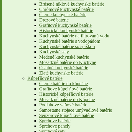
Brúsené niklové kuchynské batérie
Chrómové kuchynské batérie
Čierne kuchynské batérie
Drezové batérie
Grafitové kuchynské batérie
Historické kuchynské batérie
Kuchynské batérie na filtrovanú vodu
Kuchynské batérie s vodopádom
Kuchynské batérie so sprškou
Kuchynské sety
Medené kuchynské batérie
Mosadzné batérie do Kuchyne
Ostatné kuchynské batérie
Zlaté kuchynské batérie
Kúpeľňové batérie
Čierne batérie do kúpeľne
Grafitové kúpeľňové batérie
Historické kúpeľňové batérie
Mosadzné batérie do Kúpelne
Podlahové vaňové batérie
Samostatne stojace umývadlové batérie
Senzorové kúpeľňové batérie
Sprchové batérie
Sprchové panely
Sprchové sety