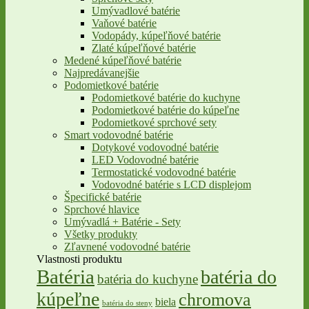
Umývadlové batérie
Vaňové batérie
Vodopády, kúpeľňové batérie
Zlaté kúpeľňové batérie
Medené kúpeľňové batérie
Najpredávanejšie
Podomietkové batérie
Podomietkové batérie do kuchyne
Podomietkové batérie do kúpeľne
Podomietkové sprchové sety
Smart vodovodné batérie
Dotykové vodovodné batérie
LED Vodovodné batérie
Termostatické vodovodné batérie
Vodovodné batérie s LCD displejom
Špecifické batérie
Sprchové hlavice
Umývadlá + Batérie - Sety
Všetky produkty
Zľavnené vodovodné batérie
Vlastnosti produktu
Batéria
batéria do
batéria do kuchyne
kúpeľne
chromova
biela
batéria do steny