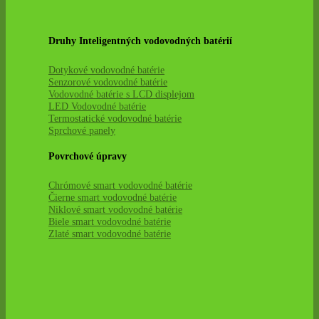
Druhy Inteligentných vodovodných batérií
Dotykové vodovodné batérie
Senzorové vodovodné batérie
Vodovodné batérie s LCD displejom
LED Vodovodné batérie
Termostatické vodovodné batérie
Sprchové panely
Povrchové úpravy
Chrómové smart vodovodné batérie
Čierne smart vodovodné batérie
Niklové smart vodovodné batérie
Biele smart vodovodné batérie
Zlaté smart vodovodné batérie