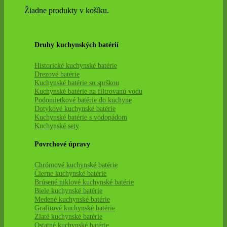
Žiadne produkty v košíku.
Druhy kuchynských batérií
Historické kuchynské batérie
Drezové batérie
Kuchynské batérie so sprškou
Kuchynské batérie na filtrovanú vodu
Podomietkové batérie do kuchyne
Dotykové kuchynské batérie
Kuchynské batérie s vodopádom
Kuchynské sety
Povrchové úpravy
Chrómové kuchynské batérie
Čierne kuchynské batérie
Brúsené niklové kuchynské batérie
Biele kuchynské batérie
Medené kuchynské batérie
Grafitové kuchynské batérie
Zlaté kuchynské batérie
Ostatné kuchynské batérie