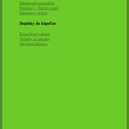
Dávkovače saponátov
Perlátory / Šetriče vody
Dizajnový príbor
Doplnky do kúpeľne
Kúpeľňové odtoky
Vešiaky na uteráky
Sprchové hlavice