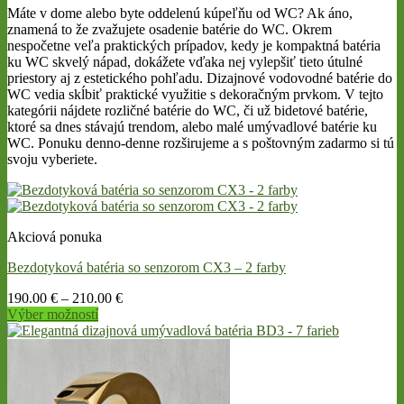
Máte v dome alebo byte oddelenú kúpeľňu od WC? Ak áno,
znamená to že zvažujete osadenie batérie do WC. Okrem
nespočetne veľa praktických prípadov, kedy je kompaktná batéria
ku WC skvelý nápad, dokážete vďaka nej vylepšiť tieto útulné
priestory aj z estetického pohľadu. Dizajnové vodovodné batérie do
WC vedia skĺbiť praktické využitie s dekoračným prvkom. V tejto
kategórii nájdete rozličné batérie do WC, či už bidetové batérie,
ktoré sa dnes stávajú trendom, alebo malé umývadlové batérie ku
WC. Ponuku denno-denne rozširujeme a s poštovným zadarmo si tú
svoju vyberiete.
Akciová ponuka
Bezdotyková batéria so senzorom CX3 – 2 farby
190.00
€
–
210.00
€
Výber možností
This
product
has
multiple
variants.