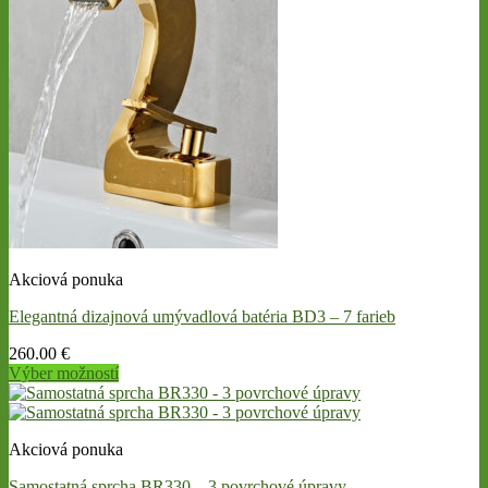
The
options
may
be
chosen
on
the
product
page
Akciová ponuka
Elegantná dizajnová umývadlová batéria BD3 – 7 farieb
260.00
€
Výber možností
This
product
has
Akciová ponuka
multiple
variants.
Samostatná sprcha BR330 – 3 povrchové úpravy