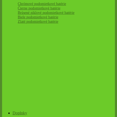
Chrómové podomietkové batérie
Čierne podomietkové batérie
Brúsené niklové podomietkové batérie
Biele podomietkové batérie
Zlaté podomietkové batérie
Doplnky