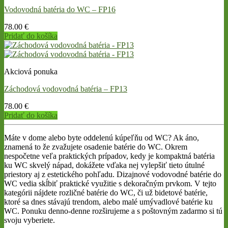
page
Vodovodná batéria do WC – FP16
78.00
€
Pridať do košíka
Akciová ponuka
Záchodová vodovodná batéria – FP13
78.00
€
Pridať do košíka
Máte v dome alebo byte oddelenú kúpeľňu od WC? Ak áno,
znamená to že zvažujete osadenie batérie do WC. Okrem
nespočetne veľa praktických prípadov, kedy je kompaktná batéria
ku WC skvelý nápad, dokážete vďaka nej vylepšiť tieto útulné
priestory aj z estetického pohľadu. Dizajnové vodovodné batérie do
WC vedia skĺbiť praktické využitie s dekoračným prvkom. V tejto
kategórii nájdete rozličné batérie do WC, či už bidetové batérie,
ktoré sa dnes stávajú trendom, alebo malé umývadlové batérie ku
WC. Ponuku denno-denne rozširujeme a s poštovným zadarmo si tú
svoju vyberiete.