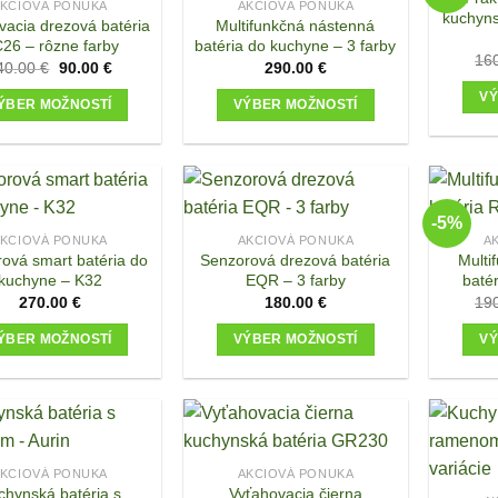
KCIOVÁ PONUKA
AKCIOVÁ PONUKA
kuchyns
vacia drezová batéria
Multifunkčná nástenná
26 – rôzne farby
batéria do kuchyne – 3 farby
16
Original
Current
40.00
€
90.00
€
290.00
€
price
price
was:
is:
VÝ
ÝBER MOŽNOSTÍ
VÝBER MOŽNOSTÍ
140.00 €.
90.00 €.
This
This
product
product
has
has
multiple
multiple
-5%
variants.
variants.
KCIOVÁ PONUKA
AKCIOVÁ PONUKA
A
ová smart batéria do
Senzorová drezová batéria
Multi
The
The
kuchyne – K32
EQR – 3 farby
baté
options
options
270.00
€
180.00
€
19
may
may
be
be
ÝBER MOŽNOSTÍ
VÝBER MOŽNOSTÍ
VÝ
chosen
chosen
This
This
on
on
product
product
the
the
has
has
product
product
multiple
multiple
page
page
variants.
variants.
KCIOVÁ PONUKA
AKCIOVÁ PONUKA
chynská batéria s
Vyťahovacia čierna
The
The