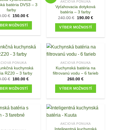
AKCIOVÁ PONUKA
ká batéria DVS3 – 3
Vyťahovacia dotyková
farby
batéria – 3 farby
Original
Current
0.00
€
150.00
€
Original
Current
240.00
€
190.00
€
price
price
price
price
was:
is:
was:
is:
BER MOŽNOSTÍ
160.00 €.
150.00 €.
VÝBER MOŽNOSTÍ
240.00 €.
190.00 €.
This
This
product
product
has
has
multiple
multiple
variants.
variants.
KCIOVÁ PONUKA
AKCIOVÁ PONUKA
The
funkčná kuchynská
Kuchynská batéria na
The
options
ria RZ20 – 3 farby
filtrovanú vodu – 6 farieb
options
Original
Current
0.00
€
180.00
€
260.00
€
may
may
price
price
be
was:
is:
be
BER MOŽNOSTÍ
VÝBER MOŽNOSTÍ
190.00 €.
180.00 €.
chosen
chosen
This
This
on
on
product
product
the
the
has
has
product
product
multiple
multiple
page
page
variants.
variants.
AKCIOVÁ PONUKA
Inteligentná kuchynská
The
The