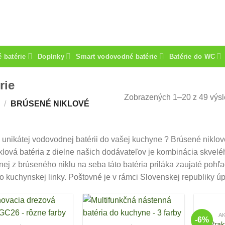
 batérie
Doplnky
Smart vodovodné batérie
Batérie do WC
rie
Zobrazených 1–20 z 49 výs
/
BRÚSENÉ NIKLOVÉ
 unikátej vodovodnej batérii do vašej kuchyne ? Brúsené niklo
lová batéria z dielne našich dodávateľov je kombinácia skvelé
ej z brúseného niklu na seba táto batéria priláka zaujaté pohľ
o kuchynskej linky.
Poštovné je v rámci Slovenskej republiky ú
A
-6%
Prak