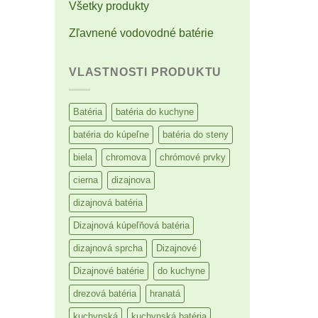
Všetky produkty
Zľavnené vodovodné batérie
VLASTNOSTI PRODUKTU
Batéria
batéria do kuchyne
batéria do kúpeľne
batéria do steny
biela
chromova
chrómové prvky
cierna
dizajnova
dizajnová batéria
Dizajnová kúpeľňová batéria
dizajnová sprcha
Dizajnové
Dizajnové batérie
do kuchyne
drezová batéria
hranatá
kuchynská
kuchynská batéria