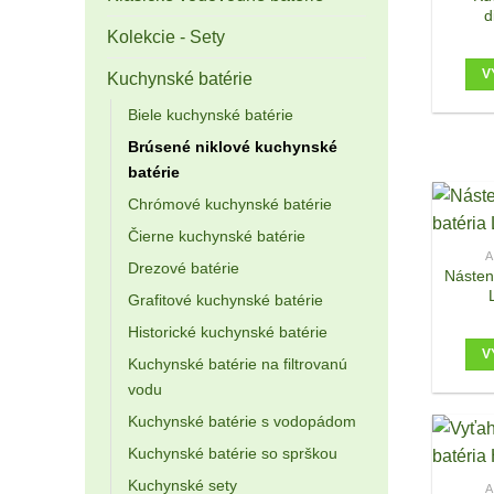
d
Kolekcie - Sety
V
Kuchynské batérie
Biele kuchynské batérie
Brúsené niklové kuchynské
batérie
Chrómové kuchynské batérie
Čierne kuchynské batérie
A
Drezové batérie
Násten
Grafitové kuchynské batérie
Historické kuchynské batérie
V
Kuchynské batérie na filtrovanú
vodu
Kuchynské batérie s vodopádom
Kuchynské batérie so sprškou
Kuchynské sety
A