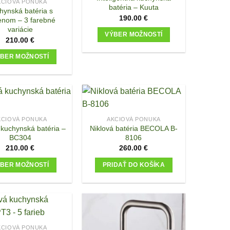
KCIOVÁ PONUKA
batéria – Kuuta
options
options
hynská batéria s
190.00
€
nom – 3 farebné
may
may
variácie
be
be
VÝBER MOŽNOSTÍ
210.00
€
chosen
chosen
This
on
on
BER MOŽNOSTÍ
product
the
the
This
has
product
product
product
multiple
page
page
has
variants.
multiple
The
variants.
options
KCIOVÁ PONUKA
AKCIOVÁ PONUKA
kuchynská batéria –
Niklová batéria BECOLA B-
The
may
BC304
8106
options
be
210.00
€
260.00
€
may
chosen
be
on
BER MOŽNOSTÍ
PRIDAŤ DO KOŠÍKA
chosen
the
This
on
product
product
the
page
has
product
multiple
page
variants.
KCIOVÁ PONUKA