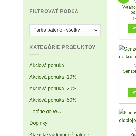
A
Vyťaho
FILTROVAŤ PODĽA
GC
1
V
KATEGÓRIE PRODUKTOV
Akciová ponuka
A
Senzor
Akciová ponuka -10%
Akciová ponuka -20%
V
Akciová ponuka -50%
Batérie do WC
Doplnky
A
Klasické vodovodné batérie
Ku