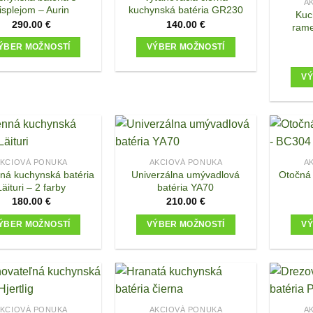
A
isplejom – Aurin
kuchynská batéria GR230
options
options
Kuc
290.00
€
140.00
€
rame
may
may
be
be
ÝBER MOŽNOSTÍ
VÝBER MOŽNOSTÍ
chosen
chosen
This
This
on
on
VÝ
product
product
the
the
has
has
product
product
multiple
multiple
page
page
variants.
variants.
The
The
options
options
KCIOVÁ PONUKA
AKCIOVÁ PONUKA
A
ná kuchynská batéria
Univerzálna umývadlová
Otočná 
may
may
Läituri – 2 farby
batéria YA70
be
be
180.00
€
210.00
€
chosen
chosen
on
on
ÝBER MOŽNOSTÍ
VÝBER MOŽNOSTÍ
VÝ
the
the
This
This
product
product
product
product
page
page
has
has
multiple
multiple
variants.
variants.
KCIOVÁ PONUKA
AKCIOVÁ PONUKA
A