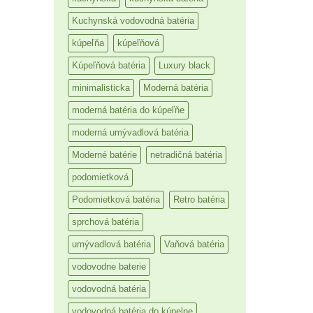
Kuchynská vodovodná batéria
kúpeľňa
kúpeľňová
Kúpeľňová batéria
Luxury black
minimalisticka
Moderná batéria
moderná batéria do kúpeľňe
moderná umývadlová batéria
Moderné batérie
netradičná batéria
podomietková
Podomietková batéria
Retro batéria
sprchová batéria
umývadlová batéria
Vaňová batéria
vodovodne baterie
vodovodná batéria
vodovodná batéria do kúpelne