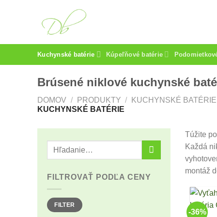
Skip
to
content
Kuchynské batérie
Kúpeľňové batérie
Podomietkové
Brúsené niklové kuchynské baté
DOMOV
/
PRODUKTY
/
KUCHYNSKÉ BATÉRIE
KUCHYNSKÉ BATÉRIE
Túžite po
Každá nik
vyhotoven
montáž d
FILTROVAŤ PODĽA CENY
Minimálna
Maximálna
FILTER
cena
cena
-36%