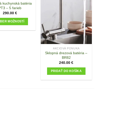
á kuchynská batéria
The
PT3 – 5 farieb
options
290.00
€
may
be
BER MOŽNOSTÍ
chosen
This
on
product
the
has
product
multiple
AKCIOVÁ PONUKA
page
variants.
Sklopná drezová batéria –
The
BR82
240.00
€
options
may
PRIDAŤ DO KOŠÍKA
be
chosen
on
the
product
page