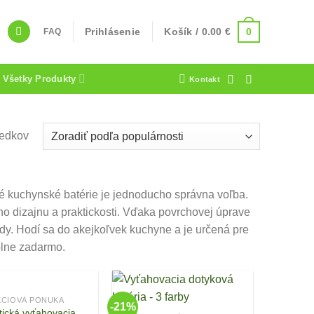
0
Prihlásenie
Košík /
0.00
€
FAQ
Všetky Produkty
Kontakt
ledkov
vé kuchynské batérie je jednoducho správna voľba.
ho dizajnu a praktickosti. Vďaka povrchovej úprave
ady. Hodí sa do akejkoľvek kuchyne a je určená pre
plne zadarmo.
KCIOVÁ PONUKA
-21%
tická vyťahovacia