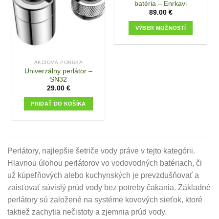
batéria – Enrkavi
89.00
€
VÝBER MOŽNOSTÍ
This
product
has
AKCIOVÁ PONUKA
multiple
Univerzálny perlátor –
SN32
variants.
29.00
€
The
options
PRIDAŤ DO KOŠÍKA
may
be
chosen
on
Perlátory, najlepšie šetriče vody práve v tejto kategórii.
the
Hlavnou úlohou perlátorov vo vodovodných batériach, či
product
page
už kúpeľňových alebo kuchynských je prevzdušňovať a
zaisťovať súvislý prúd vody bez potreby čakania. Základné
perlátory sú založené na systéme kovových sieťok, ktoré
taktiež zachytia nečistoty a zjemnia prúd vody.