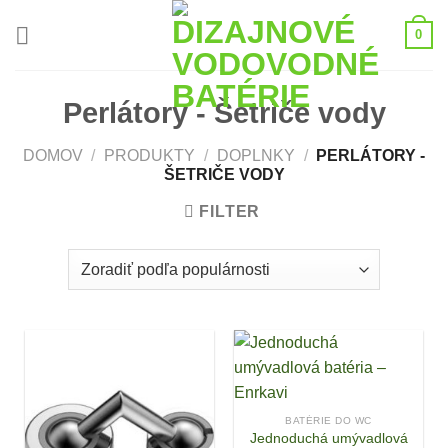
Skip
0
to
content
Perlátory - Šetriče vody
DOMOV
/
PRODUKTY
/
DOPLNKY
/
PERLÁTORY -
ŠETRIČE VODY
FILTER
BATÉRIE DO WC
Jednoduchá umývadlová