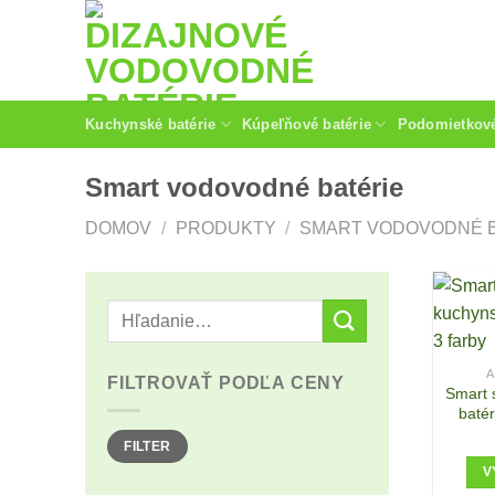
Skip
to
content
Kuchynské batérie
Kúpeľňové batérie
Podomietkové
Smart vodovodné batérie
DOMOV
/
PRODUKTY
/
SMART VODOVODNÉ B
A
FILTROVAŤ PODĽA CENY
Smart 
baté
Minimálna
Maximálna
FILTER
cena
cena
V