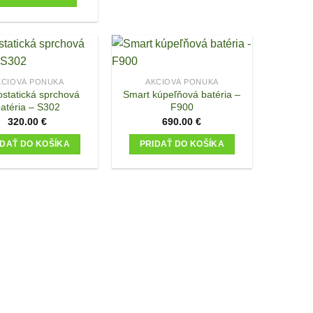
This
product
has
multiple
variants.
KCIOVÁ PONUKA
AKCIOVÁ PONUKA
statická sprchová
Smart kúpeľňová batéria –
The
atéria – S302
F900
options
320.00
€
690.00
€
may
be
IDAŤ DO KOŠÍKA
PRIDAŤ DO KOŠÍKA
chosen
on
the
product
page