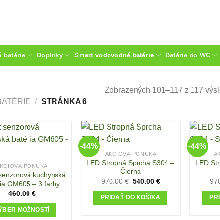
 batérie
Doplnky
Smart vodovodné batérie
Batérie do WC
Zobrazených 101–117 z 117 výs
ATÉRIE
/
STRÁNKA 6
-44%
-44%
AKCIOVÁ PONUKA
A
LED Stropná Sprcha S304 –
LED Str
KCIOVÁ PONUKA
Čierna
senzorová kuchynská
Original
Current
970.00
€
540.00
€
97
ria GM605 – 3 farby
price
price
460.00
€
was:
is:
PRIDAŤ DO KOŠÍKA
PR
970.00 €.
540.00 €.
ÝBER MOŽNOSTÍ