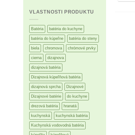
VLASTNOSTI PRODUKTU
Batéria
batéria do kuchyne
batéria do kúpeľne
batéria do steny
biela
chromova
chrómové prvky
cierna
dizajnova
dizajnová batéria
Dizajnová kúpeľňová batéria
dizajnová sprcha
Dizajnové
Dizajnové batérie
do kuchyne
drezová batéria
hranatá
kuchynská
kuchynská batéria
Kuchynská vodovodná batéria
kúpeľňa
kúpeľňová