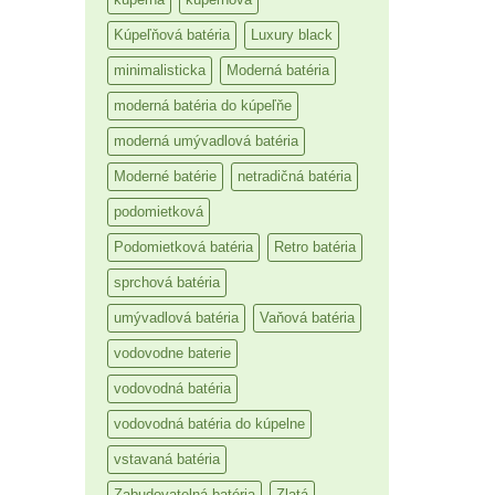
Kúpeľňová batéria
Luxury black
minimalisticka
Moderná batéria
moderná batéria do kúpeľňe
moderná umývadlová batéria
Moderné batérie
netradičná batéria
podomietková
Podomietková batéria
Retro batéria
sprchová batéria
umývadlová batéria
Vaňová batéria
vodovodne baterie
vodovodná batéria
vodovodná batéria do kúpelne
vstavaná batéria
Zabudovatelná batéria
Zlatá