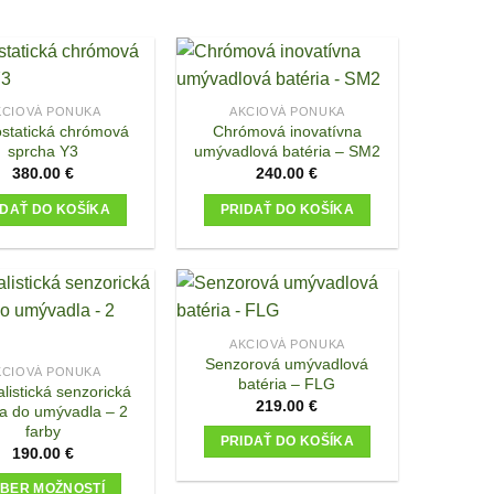
product
has
multiple
variants.
The
KCIOVÁ PONUKA
AKCIOVÁ PONUKA
options
statická chrómová
Chrómová inovatívna
sprcha Y3
umývadlová batéria – SM2
may
380.00
€
240.00
€
be
chosen
IDAŤ DO KOŠÍKA
PRIDAŤ DO KOŠÍKA
on
the
product
page
AKCIOVÁ PONUKA
Senzorová umývadlová
KCIOVÁ PONUKA
batéria – FLG
listická senzorická
219.00
€
ia do umývadla – 2
farby
PRIDAŤ DO KOŠÍKA
190.00
€
BER MOŽNOSTÍ