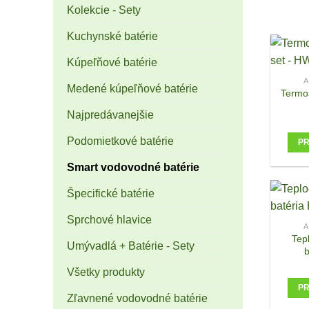
Kolekcie - Sety
Kuchynské batérie
Kúpeľňové batérie
A
Medené kúpeľňové batérie
Termos
Najpredávanejšie
Podomietkové batérie
PR
Smart vodovodné batérie
Špecifické batérie
Sprchové hlavice
A
Tep
Umývadlá + Batérie - Sety
Všetky produkty
PR
Zľavnené vodovodné batérie