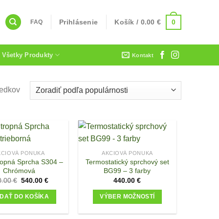
0
Prihlásenie
Košík /
0.00
€
FAQ
Všetky Produkty
Kontakt
ledkov
KCIOVÁ PONUKA
AKCIOVÁ PONUKA
opná Sprcha S304 –
Termostatický sprchový set
Chrómová
BG99 – 3 farby
Original
Current
0.00
€
540.00
€
440.00
€
price
price
was:
is:
IDAŤ DO KOŠÍKA
VÝBER MOŽNOSTÍ
970.00 €.
540.00 €.
This