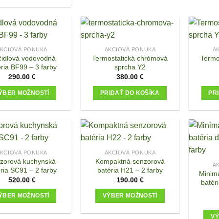
This
product
has
multiple
variants.
KCIOVÁ PONUKA
AKCIOVÁ PONUKA
A
čidlová vodovodná
Termostatická chrómová
Termo
The
ria BF99 – 3 farby
sprcha Y2
options
290.00
€
380.00
€
may
be
ÝBER MOŽNOSTÍ
PRIDAŤ DO KOŠÍKA
PR
chosen
This
on
product
the
has
product
multiple
page
variants.
KCIOVÁ PONUKA
AKCIOVÁ PONUKA
zorová kuchynská
Kompaktná senzorová
The
A
ria SC91 – 2 farby
batéria H21 – 2 farby
options
Minima
520.00
€
190.00
€
batér
may
be
ÝBER MOŽNOSTÍ
VÝBER MOŽNOSTÍ
chosen
This
This
on
VÝ