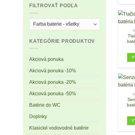
FILTROVAŤ PODĽA
A
Tla
KATEGÓRIE PRODUKTOV
baté
V
Akciová ponuka
Akciová ponuka -10%
Akciová ponuka -20%
Akciová ponuka -50%
A
Sen
baté
Batérie do WC
Doplnky
V
Klasické vodovodné batérie