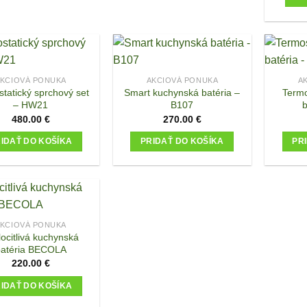
product
product
the
has
has
product
multiple
multiple
page
variants.
variants.
The
The
options
options
KCIOVÁ PONUKA
AKCIOVÁ PONUKA
A
tatický sprchový set
Smart kuchynská batéria –
Termo
may
may
– HW21
B107
b
be
be
480.00
€
270.00
€
chosen
chosen
on
on
IDAŤ DO KOŠÍKA
PRIDAŤ DO KOŠÍKA
PR
the
the
product
product
page
page
KCIOVÁ PONUKA
locitlivá kuchynská
batéria BECOLA
220.00
€
IDAŤ DO KOŠÍKA