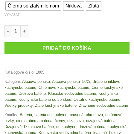
Čierna so zlatým lemom
Niklová
Zlatá
VYMAZAŤ
množstvo Vyťahovacia drezová batéria GC26 - rôzne farby
PRIDAŤ DO KOŠÍKA
Katalógové číslo:
1885
Kategórií:
Akciová ponuka
,
Akciová ponuka -50%
,
Brúsené niklové
kuchynské batérie
,
Chrómové kuchynské batérie
,
Čierne kuchynské
batérie
,
Drezové batérie
,
Klasické vodovodné batérie
,
Kuchynské
batérie
,
Kuchynské batérie so sprškou
,
Ostatné kuchynské batérie
,
Všetky produkty
,
Zlaté kuchynské batérie
,
Zľavnené vodovodné batérie
Značky:
Batéria
,
batéria do kuchyne
,
brúsená
,
chromova
,
chrómové
prvky
,
cierna
,
čierna batéria
,
čierny
,
dizajnova
,
dizajnová batéria
,
Dizajnové
,
Dizajnové batérie
,
do kuchyne
,
drezová batéria
,
kuchynská
,
kuchynská batéria
,
Kuchynská vodovodná batéria
,
kvalitná
,
Luxury