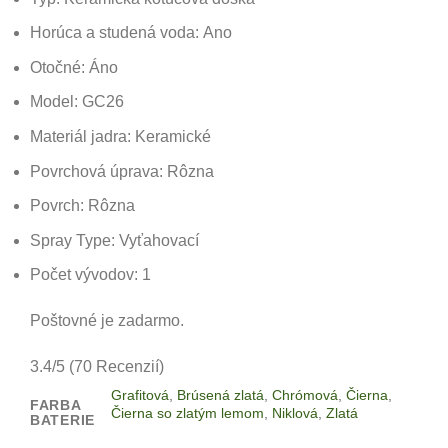
Horúca a studená voda: Ano
Otočné: Áno
Model: GC26
Materiál jadra: Keramické
Povrchová úprava: Rôzna
Povrch:
Rôzna
Spray Type:
Vyťahovací
Počet vývodov:
1
Poštovné je zadarmo.
3.4/5
(70 Recenzií)
Grafitová
,
Brúsená zlatá
,
Chrómová
,
Čierna
,
FARBA
Čierna so zlatým lemom
,
Niklová
,
Zlatá
BATERIE