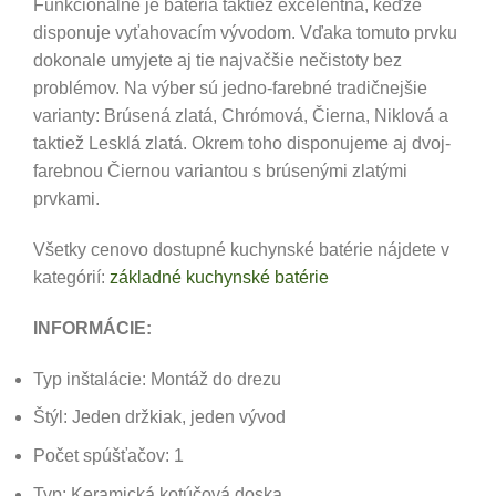
Funkcionálne je batéria taktiež excelentná, keďže
disponuje vyťahovacím vývodom. Vďaka tomuto prvku
dokonale umyjete aj tie najvačšie nečistoty bez
problémov. Na výber sú jedno-farebné tradičnejšie
varianty: Brúsená zlatá, Chrómová, Čierna, Niklová a
taktiež Lesklá zlatá. Okrem toho disponujeme aj dvoj-
farebnou Čiernou variantou s brúsenými zlatými
prvkami.
Všetky cenovo dostupné kuchynské batérie nájdete v
kategórií:
základné kuchynské batérie
INFORMÁCIE:
Typ inštalácie: Montáž do drezu
Štýl: Jeden držkiak, jeden vývod
Počet spúšťačov: 1
Typ: Keramická kotúčová doska