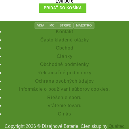
190.00
€
PRIDAŤ DO KOŠÍKA
VISA
MC
STRIPE
MAESTRO
Kontakt
Často kladené otázky
Obchod
Články
Obchodné podmienky
Reklamačné podmienky
Ochrana osobných údajov
Informácie o používaní súborov cookies.
Riešenie sporu
Vrátenie tovaru
O nás
Copyright 2026 © Dizajnové Batérie. Člen skupiny
Qualtec