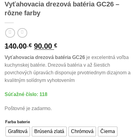
Vyťahovacia drezová batéria GC26 –
rôzne farby
Original
Current
140.00
90.00
€
€
price
price
Vyťahovacia drezová batéria GC26
je excelentná voľba
was:
is:
kuchynskej batérie. Drezová batéria v až šiestich
140.00 €.
90.00 €.
povrchových úpravách disponuje prvotriednym dizajnom a
kvalitným solídnym vyhotovením
Súťažné číslo: 118
Poštovné je zadarmo.
Farba baterie
Grafitová
Brúsená zlatá
Chrómová
Čierna