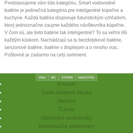
Predstavujeme vám túto kategóriu. Smart vodovodné
chosen
chosen
batérie je jedinečná kategória pre inteligentné kúpeľne a
on
on
the
the
kuchyne. Každá batéria disponuje futuristickým vzhľadom,
product
product
ktorý jednoznačne zaujme každého návštevníka kúpeľne.
page
page
V čom sú, ale tieto batérie tak inteligentné? To sa veľmi líši
každým kúskom. Nachádzajú sa tu bezdotykové batérie,
senzorové batérie, batérie s displejom a o mnoho viac.
Poštovné je zadarmo na celý sortiment.
VISA
MC
STRIPE
MAESTRO
Kontakt
Často kladené otázky
Obchod
Články
Obchodné podmienky
Reklamačné podmienky