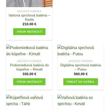
the
has
product
multiple
page
AKCIOVÁ PONUKA
variants.
Vaňová sprchová batéria –
The
Kaste
210.00
€
options
may
VÝBER MOŽNOSTÍ
be
This
chosen
product
on
has
the
multiple
product
variants.
page
AKCIOVÁ PONUKA
AKCIOVÁ PONUKA
The
Podomietková batéria do
Digitálna sprchová batéria
options
kúpeľne – Kimalt
– Putou
may
330.00
€
560.00
€
be
VÝBER MOŽNOSTÍ
PRIDAŤ DO KOŠÍKA
chosen
This
on
product
the
has
product
multiple
page
variants.