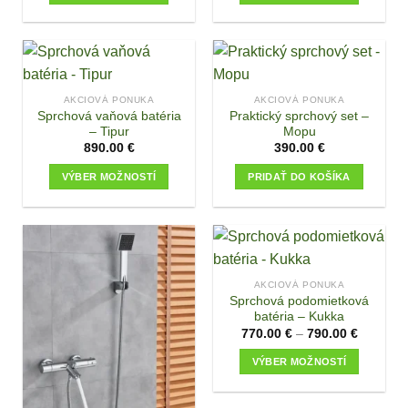
chosen
This
This
on
product
product
the
has
has
product
multiple
multiple
page
variants.
variants.
AKCIOVÁ PONUKA
AKCIOVÁ PONUKA
The
The
Sprchová vaňová batéria
Praktický sprchový set –
options
options
– Tipur
Mopu
may
may
890.00
€
390.00
€
be
be
VÝBER MOŽNOSTÍ
PRIDAŤ DO KOŠÍKA
chosen
chosen
This
on
on
product
the
the
has
product
product
multiple
page
page
variants.
AKCIOVÁ PONUKA
The
Sprchová podomietková
options
batéria – Kukka
may
770.00
€
–
790.00
€
be
VÝBER MOŽNOSTÍ
chosen
This
on
product