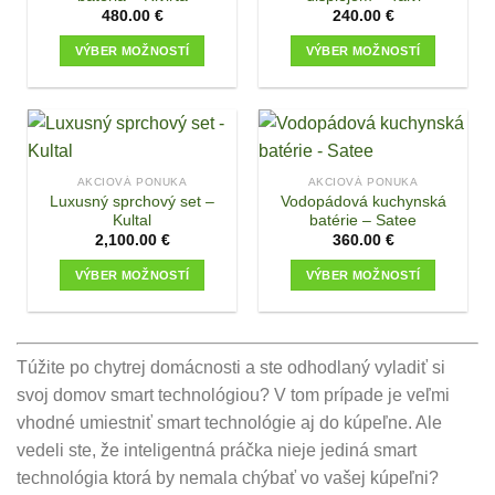
may
may
480.00
€
240.00
€
be
be
VÝBER MOŽNOSTÍ
VÝBER MOŽNOSTÍ
chosen
chosen
This
This
on
on
product
product
the
the
has
has
product
product
multiple
multiple
page
page
variants.
variants.
AKCIOVÁ PONUKA
AKCIOVÁ PONUKA
The
The
Luxusný sprchový set –
Vodopádová kuchynská
options
options
Kultal
batérie – Satee
may
may
2,100.00
€
360.00
€
be
be
VÝBER MOŽNOSTÍ
VÝBER MOŽNOSTÍ
chosen
chosen
This
This
on
on
product
product
the
the
has
has
product
product
Túžite po chytrej domácnosti a ste odhodlaný vyladiť si
multiple
multiple
page
page
svoj domov smart technológiou? V tom prípade je veľmi
variants.
variants.
The
The
vhodné umiestniť smart technológie aj do kúpeľne. Ale
options
options
vedeli ste, že inteligentná práčka nieje jediná smart
may
may
technológia ktorá by nemala chýbať vo vašej kúpeľni?
be
be