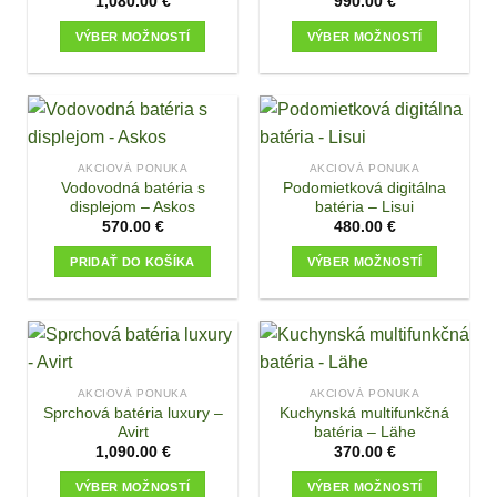
1,080.00
€
990.00
€
VÝBER MOŽNOSTÍ
VÝBER MOŽNOSTÍ
This
This
product
product
has
has
multiple
multiple
variants.
variants.
AKCIOVÁ PONUKA
AKCIOVÁ PONUKA
The
The
Vodovodná batéria s
Podomietková digitálna
options
options
displejom – Askos
batéria – Lisui
may
may
570.00
€
480.00
€
be
be
PRIDAŤ DO KOŠÍKA
VÝBER MOŽNOSTÍ
chosen
chosen
This
on
on
product
the
the
has
product
product
multiple
page
page
variants.
AKCIOVÁ PONUKA
AKCIOVÁ PONUKA
The
Sprchová batéria luxury –
Kuchynská multifunkčná
options
Avirt
batéria – Lähe
may
1,090.00
€
370.00
€
be
VÝBER MOŽNOSTÍ
VÝBER MOŽNOSTÍ