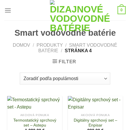
Skip
0
to
content
Smart vodovodné batérie
DOMOV
/
PRODUKTY
/
SMART VODOVODNÉ
BATÉRIE
/
STRÁNKA 4
FILTER
AKCIOVÁ PONUKA
AKCIOVÁ PONUKA
Termostatický sprchový
Digitálny sprchový set –
set – Astepu
Enpisar