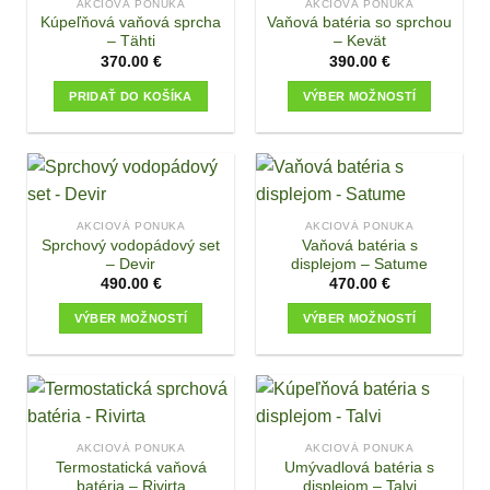
AKCIOVÁ PONUKA
AKCIOVÁ PONUKA
The
Kúpeľňová vaňová sprcha
Vaňová batéria so sprchou
options
– Tähti
– Kevät
may
370.00
€
390.00
€
be
PRIDAŤ DO KOŠÍKA
VÝBER MOŽNOSTÍ
chosen
This
on
product
the
has
product
multiple
page
variants.
AKCIOVÁ PONUKA
AKCIOVÁ PONUKA
The
Sprchový vodopádový set
Vaňová batéria s
options
– Devir
displejom – Satume
may
490.00
€
470.00
€
be
VÝBER MOŽNOSTÍ
VÝBER MOŽNOSTÍ
chosen
This
This
on
product
product
the
has
has
product
multiple
multiple
page
variants.
variants.
AKCIOVÁ PONUKA
AKCIOVÁ PONUKA
The
The
Termostatická vaňová
Umývadlová batéria s
options
options
batéria – Rivirta
displejom – Talvi