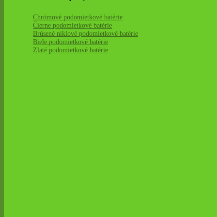
Chrómové podomietkové batérie
Čierne podomietkové batérie
Brúsené niklové podomietkové batérie
Biele podomietkové batérie
Zlaté podomietkové batérie