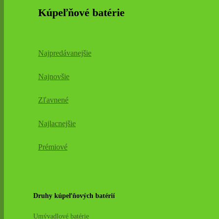
Kúpeľňové batérie
Najpredávanejšie
Najnovšie
Zľavnené
Najlacnejšie
Prémiové
Druhy kúpeľňových batérií
Umývadlové batérie