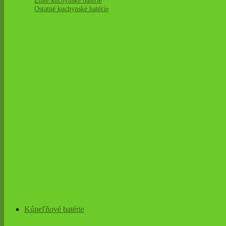
Zlaté kuchynské batérie
Ostatné kuchynské batérie
Kúpeľňové batérie