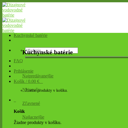
Skip
to
content
Kuchynské batérie
Hľadať:
Kuchynské batérie
FAQ
Prihlásenie
Najpredávanejšie
Košík /
0.00
€
0
Najnovšie
Žiadne produkty v košíku.
0
Zľavnené
Košík
Najlacnejšie
Žiadne produkty v košíku.