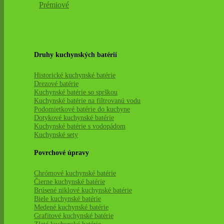
Prémiové
Druhy kuchynských batérií
Historické kuchynské batérie
Drezové batérie
Kuchynské batérie so sprškou
Kuchynské batérie na filtrovanú vodu
Podomietkové batérie do kuchyne
Dotykové kuchynské batérie
Kuchynské batérie s vodopádom
Kuchynské sety
Povrchové úpravy
Chrómové kuchynské batérie
Čierne kuchynské batérie
Brúsené niklové kuchynské batérie
Biele kuchynské batérie
Medené kuchynské batérie
Grafitové kuchynské batérie