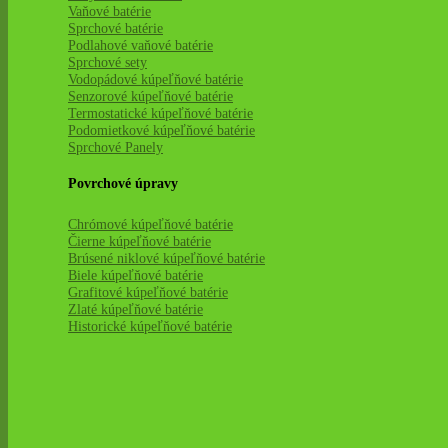
Vaňové batérie
Sprchové batérie
Podlahové vaňové batérie
Sprchové sety
Vodopádové kúpeľňové batérie
Senzorové kúpeľňové batérie
Termostatické kúpeľňové batérie
Podomietkové kúpeľňové batérie
Sprchové Panely
Povrchové úpravy
Chrómové kúpeľňové batérie
Čierne kúpeľňové batérie
Brúsené niklové kúpeľňové batérie
Biele kúpeľňové batérie
Grafitové kúpeľňové batérie
Zlaté kúpeľňové batérie
Historické kúpeľňové batérie