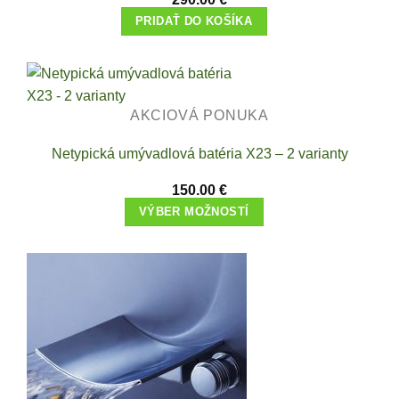
PRIDAŤ DO KOŠÍKA
AKCIOVÁ PONUKA
Netypická umývadlová batéria X23 – 2 varianty
150.00
€
VÝBER MOŽNOSTÍ
This
product
has
multiple
variants.
The
options
may