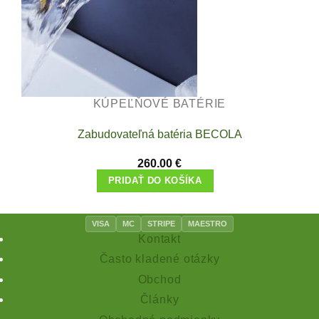
be
chosen
on
the
product
page
KÚPEĽŇOVÉ BATÉRIE
Zabudovateľná batéria BECOLA
260.00
€
PRIDAŤ DO KOŠÍKA
VISA
MC
STRIPE
MAESTRO
Kontakt
Často kladené otázky
Obchod
Články