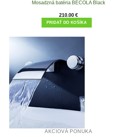
Mosadzná batéria BECOLA Black
The
options
210.00
€
may
PRIDAŤ DO KOŠÍKA
be
chosen
on
the
product
page
AKCIOVÁ PONUKA