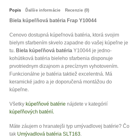
Popis
Ďalšie informácie
Recenzie (0)
Biela kúpeľňová batéria Frap Y10044
Cenovo dostupná kúpeľnová batéria, ktorá svojim
bielym sfarbením skvelo zapadne do vašej kúpeľne je
tu.
Biela kúpeľňová batéria
Y10044 je jedno-
kohútiková batéria bieleho sfarbenia disponuje
prvotriednym dizajnom a precíznym vyhotovením.
Funkcionálne je batéria taktiež excelentná. Má
keramické jadro a je doporučená montážou do
kúpeľne.
Všetky
kúpeľňové batérie
nájdete v kategórií
kúpeľňových batérií.
Máte záujem o hranatejši typ umývadlovej batérie? Čo
tak
Umývadlová batéria SLT163
.