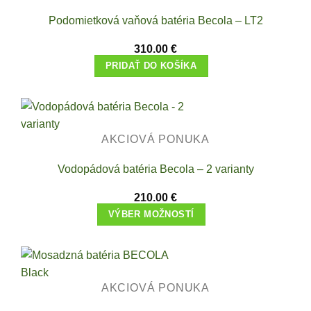
Podomietková vaňová batéria Becola – LT2
310.00
€
PRIDAŤ DO KOŠÍKA
AKCIOVÁ PONUKA
Vodopádová batéria Becola – 2 varianty
210.00
€
VÝBER MOŽNOSTÍ
This
product
has
multiple
AKCIOVÁ PONUKA
variants.