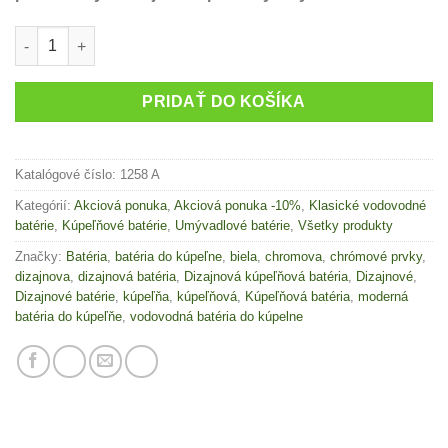
množstvo Biela kúpeľňová batéria Frap Y10044
PRIDAŤ DO KOŠÍKA
Katalógové číslo:
1258 A
Kategórií:
Akciová ponuka
,
Akciová ponuka -10%
,
Klasické vodovodné
batérie
,
Kúpeľňové batérie
,
Umývadlové batérie
,
Všetky produkty
Značky:
Batéria
,
batéria do kúpeľne
,
biela
,
chromova
,
chrómové prvky
,
dizajnova
,
dizajnová batéria
,
Dizajnová kúpeľňová batéria
,
Dizajnové
,
Dizajnové batérie
,
kúpeľňa
,
kúpeľňová
,
Kúpeľňová batéria
,
moderná
batéria do kúpeľňe
,
vodovodná batéria do kúpelne