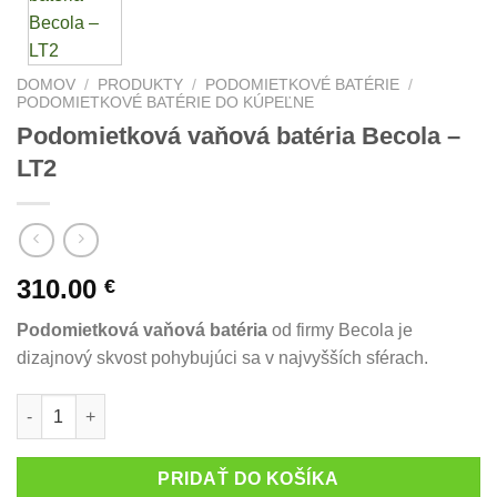
DOMOV
/
PRODUKTY
/
PODOMIETKOVÉ BATÉRIE
/
PODOMIETKOVÉ BATÉRIE DO KÚPEĽNE
Podomietková vaňová batéria Becola –
LT2
310.00
€
Podomietková vaňová batéria
od firmy Becola je
dizajnový skvost pohybujúci sa v najvyšších sférach.
množstvo Podomietková vaňová batéria Becola – LT2
PRIDAŤ DO KOŠÍKA