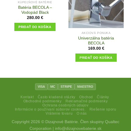
KÚPEĽŇOVÉ BATÉRIE
Batéria BECOLA –
Vodopád Black
280.00
€
PRIDAŤ DO KOŠÍKA
AKCIOVÁ PONUKA
Univerzálna batéria
BECOLA
169.00
€
PRIDAŤ DO KOŠÍKA
VISA
MC
STRIPE
MAESTRO
Kontakt
Často kladené otázky
Obchod
Články
Obchodné podmienky
Reklamačné podmienky
Ochrana osobných údajov
Informácie o používaní súborov cookies.
Riešenie sporu
Vrátenie tovaru
O nás
Copyright 2026 © Dizajnové Batérie. Člen skupiny
Qualtec
Corporation
|
info@dizajnovebaterie.sk