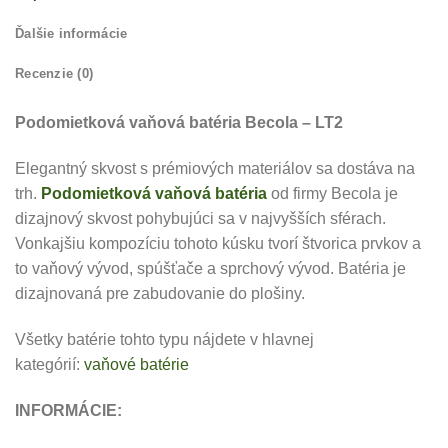
Ďalšie informácie
Recenzie (0)
Podomietková vaňová batéria Becola – LT2
Elegantný skvost s prémiových materiálov sa dostáva na
trh.
Podomietková vaňová batéria
od firmy Becola je
dizajnový skvost pohybujúci sa v najvyšších sférach.
Vonkajšiu kompozíciu tohoto kúsku tvorí štvorica prvkov a
to vaňový vývod, spúšťače a sprchový vývod. Batéria je
dizajnovaná pre zabudovanie do plošiny.
Všetky batérie tohto typu nájdete v hlavnej
kategórií:
vaňové batérie
INFORMÁCIE: