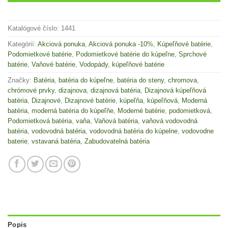
Katalógové číslo:
1441
Kategórií:
Akciová ponuka
,
Akciová ponuka -10%
,
Kúpeľňové batérie
,
Podomietkové batérie
,
Podomietkové batérie do kúpeľne
,
Sprchové
batérie
,
Vaňové batérie
,
Vodopády, kúpeľňové batérie
Značky:
Batéria
,
batéria do kúpeľne
,
batéria do steny
,
chromova
,
chrómové prvky
,
dizajnova
,
dizajnová batéria
,
Dizajnová kúpeľňová
batéria
,
Dizajnové
,
Dizajnové batérie
,
kúpeľňa
,
kúpeľňová
,
Moderná
batéria
,
moderná batéria do kúpeľňe
,
Moderné batérie
,
podomietková
,
Podomietková batéria
,
vaňa
,
Vaňová batéria
,
vaňová vodovodná
batéria
,
vodovodná batéria
,
vodovodná batéria do kúpelne
,
vodovodne
baterie
,
vstavaná batéria
,
Zabudovatelná batéria
Popis