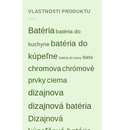
VLASTNOSTI PRODUKTU
Batéria
batéria do
batéria do
kuchyne
kúpeľne
biela
batéria do steny
chromova
chrómové
prvky
cierna
dizajnova
dizajnová batéria
Dizajnová