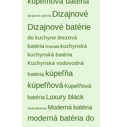
kúpeľňová batéria
Dizajnové
dizajnová sprcha
Dizajnové batérie
do kuchyne
drezová
batéria
kuchynská
hranatá
kuchynská batéria
Kuchynská vodovodná
kúpeľňa
batéria
kúpeľňová
Kúpeľňová
Luxury black
batéria
Moderná batéria
minimalisticka
moderná batéria do