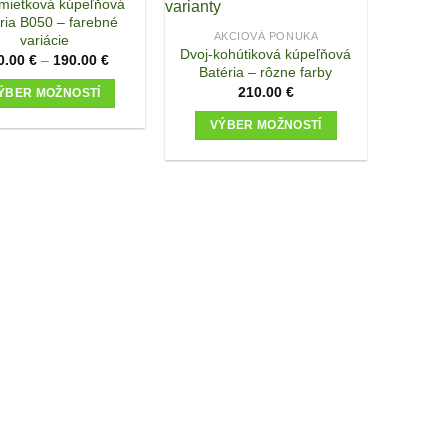
mietková kúpeľňová
ria B050 – farebné
AKCIOVÁ PONUKA
variácie
Dvoj-kohútiková kúpeľňová
0.00
€
–
190.00
€
Batéria – rôzne farby
210.00
€
ÝBER MOŽNOSTÍ
This
VÝBER MOŽNOSTÍ
product
This
has
product
multiple
has
variants.
multiple
The
variants.
options
The
may
options
be
may
chosen
be
on
chosen
the
on
product
the
page
product