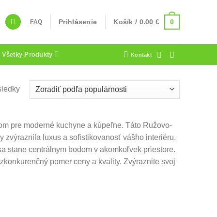
0
Prihlásenie
Košík /
0.00
€
FAQ
Všetky Produkty
Kontakt
sledky
nkom pre moderné kuchyne a kúpeľne. Táto Ružovo-
y zvýraznila luxus a sofistikovanosť vášho interiéru.
a sa stane centrálnym bodom v akomkoľvek priestore.
ezkonkurenčný pomer ceny a kvality. Zvýraznite svoj