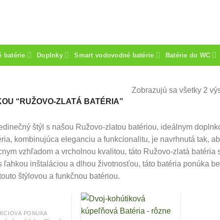
 batérie
Doplnky
Smart vodovodné batérie
Batérie do WC
Zobrazujú sa všetky 2 vý
OU “RUŽOVO-ZLATÁ BATÉRIA”
jedinečný štýl s našou Ružovo-zlatou batériou, ideálnym dopl
éria, kombinujúca eleganciu a funkcionalitu, je navrhnutá tak, ab
ácnym vzhľadom a vrcholnou kvalitou, táto Ružovo-zlatá batéri
 ľahkou inštaláciou a dlhou životnosťou, táto batéria ponúka b
outo štýlovou a funkčnou batériou.
KCIOVÁ PONUKA