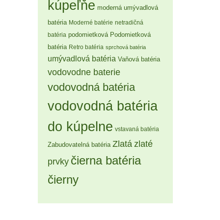
kúpeľňe
moderná umývadlová
batéria
Moderné batérie
netradičná
Podomietková
batéria
podomietková
batéria
Retro batéria
sprchová batéria
umývadlová batéria
Vaňová batéria
vodovodne baterie
vodovodná batéria
vodovodná batéria
do kúpelne
vstavaná batéria
Zlatá
zlaté
Zabudovatelná batéria
čierna batéria
prvky
čierny