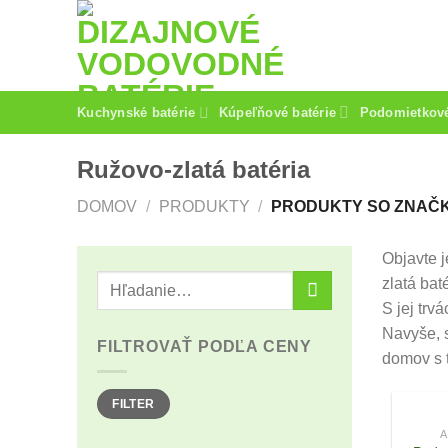
Skip
to
content
Kuchynské batérie
Kúpeľňové batérie
Podomietkové
Ružovo-zlatá batéria
DOMOV
/
PRODUKTY
/
PRODUKTY SO ZNAČK
Objavte 
zlatá bat
S jej trv
Navyše, s
FILTROVAŤ PODĽA CENY
domov s t
Minimálna
Maximálna
FILTER
cena
cena
A