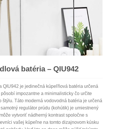
lová batéria – QIU942
a QIU942 je jedinečná kúpeľňová batéria určená
 pôsobí impozantne a minimalisticky čo určite
 štýlu. Táto moderná vodovodná batéria je určená
 samotný regulátor prúdu (kohútik) je umiestnený
môže vytvoriť nádherný kontrast spoločne s
evníci vašej kúpeľne na tomto dizajnovom kúsku