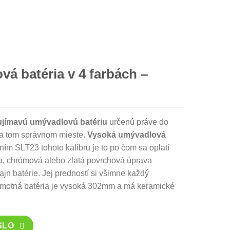
á batéria v 4 farbách –
ujímavú umývadlovú batériu
určenú práve do
na tom správnom mieste.
Vysoká umývadlová
ím SLT23 tohoto kalibru je to po čom sa oplatí
la, chrómová alebo zlatá povrchová úprava
jn batérie. Jej predností si všimne každý
amotná batéria je vysoká 302mm a má keramické
SLO