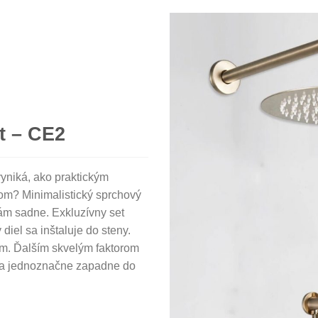
t – CE2
vyniká, ako praktickým
om? Minimalistický sprchový
ám sadne. Exkluzívny set
iel sa inštaluje do steny.
om. Ďalším skvelým faktorom
ria jednoznačne zapadne do