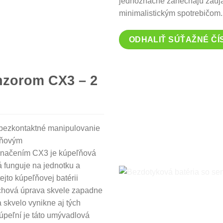
jednoznačne zanechajú zauja
minimalistickým spotrebičom.
ODHALIŤ SÚŤAŽNÉ ČÍ
nzorom CX3 – 2
é bezkontaktné manipulovanie
eľňovým
načením CX3 je kúpeľňová
 funguje na jednotku a
tejto kúpeľňovej batérii
chová úprava skvele zapadne
skvelo vynikne aj tých
úpeľní je táto umývadlová