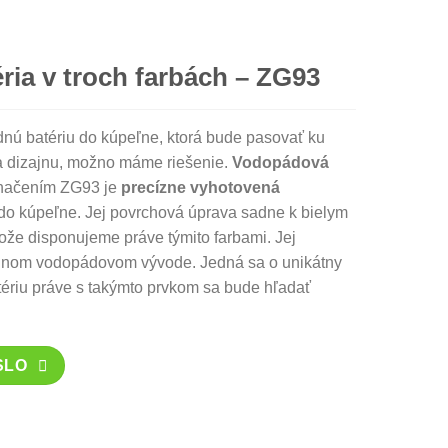
ia v troch farbách – ZG93
nú batériu do kúpeľne, ktorá bude pasovať ku
dizajnu, možno máme riešenie.
Vodopádová
načením ZG93 je
precízne vyhotovená
do kúpeľne. Jej povrchová úprava sadne k bielym
ože disponujeme práve týmito farbami. Jej
álnom vodopádovom vývode. Jedná sa o unikátny
ériu práve s takýmto prvkom sa bude hľadať
SLO