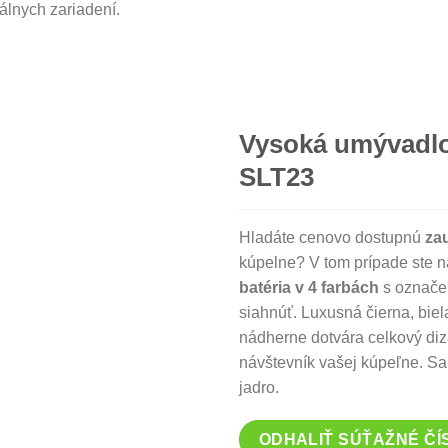
álnych zariadení.
Vysoká umývadlov
SLT23
Hladáte cenovo dostupnú
za
kúpelne? V tom prípade ste 
batéria v 4 farbách
s označen
siahnúť. Luxusná čierna, bie
nádherne dotvára celkový diza
návštevník vašej kúpeľne. S
jadro.
ODHALIŤ SÚŤAŽNÉ ČÍ