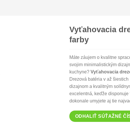
Vyťahovacia dre
farby
Máte záujem o kvalitne sprac
svojim minimalistickým dizaj
kuchyne?
Vyťahovacia drez
Drezová batéria v až šiestic
dizajnom a kvalitným solídny
excelentná, keďže disponuje
dokonale umyjete aj tie najva
ODHALIŤ SÚŤAŽNÉ ČÍ