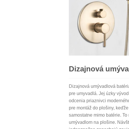
Dizajnová umývad
Dizajnová umývadlová batéri
pre umyvadlá. Jej úzky vývod
odcenia priaznivci moderného
pre montáž do plošiny, keďže
samostatne mimo batérie. To 
umývadlom na plošine. Návšt