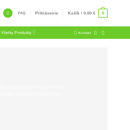
0
Prihlásenie
Košík /
0.00
€
FAQ
Všetky Produkty
Kontakt
ľte jej súťažné číslo a následne
yhráte svoju vysnenú batériu.