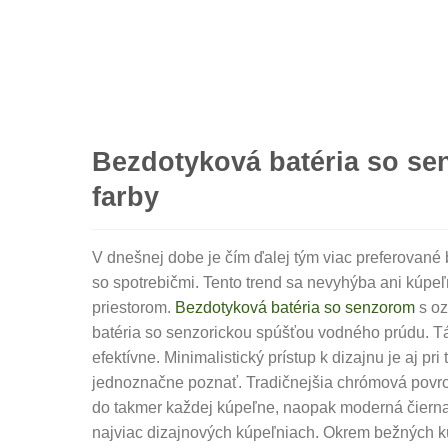
Bezdotyková batéria so se
farby
V dnešnej dobe je čím ďalej tým viac preferovan
so spotrebičmi. Tento trend sa nevyhýba ani kúp
priestorom.
Bezdotyková batéria so senzorom
s oz
batéria so senzorickou spúšťou vodného prúdu. Tá
efektívne. Minimalistický prístup k dizajnu je aj pri 
jednoznačne poznať. Tradičnejšia chrómová povr
do takmer každej kúpeľne, naopak moderná čierna 
najviac dizajnových kúpeľniach. Okrem bežných k