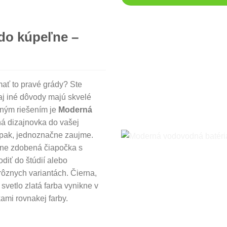
do kúpeľne –
ať to pravé grády? Ste
o aj iné dôvody majú skvelé
tným riešením je
Moderná
ná dizajnovka do vašej
opak, jednoznačne zaujme.
ntne zdobená čiapočka s
diť do štúdií alebo
rôznych variantách. Čierna,
svetlo zlatá farba vynikne v
kami rovnakej farby.