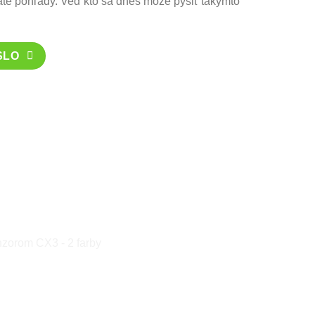
té pohľady. Veď kto sa dnes môže pýšiť takýmto
SLO