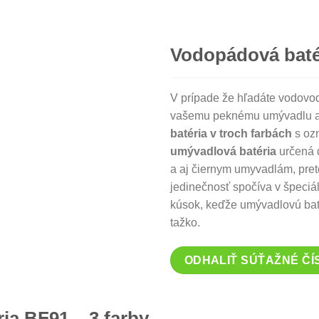
Vodopádová batér
V prípade že hľadáte vodovod
vašemu peknému umývadlu a 
batéria v troch farbách
s oz
umývadlová batéria
určená 
a aj čiernym umyvadlám, pret
jedinečnosť spočíva v špeci
kúsok, keďže umývadlovú bat
tažko.
ODHALIŤ SÚŤAŽNÉ ČÍ
ia BF91 – 3 farby