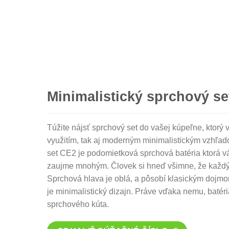
Minimalistický sprchový se
Túžite nájsť sprchový set do vašej kúpeľne, ktorý 
využitím, tak aj moderným minimalistickým vzhľad
set CE2 je podomietková sprchová batéria ktorá v
zaujme mnohým. Človek si hneď všimne, že každý d
Sprchová hlava je oblá, a pôsobí klasickým dojm
je minimalistický dizajn. Práve vďaka nemu, baté
sprchového kúta.