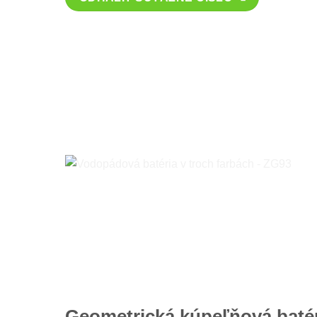
Geometrická kúpeľňová batér