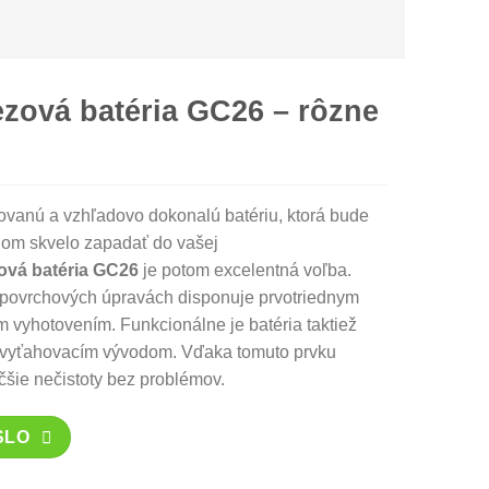
zová batéria GC26 – rôzne
ovanú a vzhľadovo dokonalú batériu, ktorá bude
nom skvelo zapadať do vašej
ová batéria GC26
je potom excelentná voľba.
h povrchových úpravách disponuje prvotriednym
m vyhotovením. Funkcionálne je batéria taktiež
 vyťahovacím vývodom. Vďaka tomuto prvku
čšie nečistoty bez problémov.
SLO