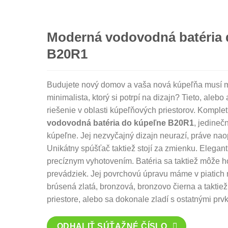
Moderná vodovodná batéria 
B20R1
Budujete nový domov a vaša nová kúpeľňa musí m
minimalista, ktorý si potrpí na dizajn? Tieto, aleb
riešenie v oblasti kúpeľňových priestorov. Komple
vodovodná batéria do kúpeľne B20R1
, jedineč
kúpeľne. Jej nezvyčajný dizajn neurazí, práve na
Unikátny spúšťač taktiež stojí za zmienku. Elega
precíznym vyhotovením. Batéria sa taktiež môže ho
prevádziek. Jej povrchovú úpravu máme v piatich 
brúsená zlatá, bronzová, bronzovo čierna a taktiež 
priestore, alebo sa dokonale zladí s ostatnými prv
ODHALIŤ SÚŤAŽNÉ ČÍSLO