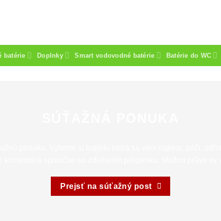
 batérie
Doplnky
Smart vodovodné batérie
Batérie do WC
SÚŤAŽNÁ PONUKA
ažnú ponuku. Vyberte si batériu ktorá sa vám najviac páči, odha
komentára spoločne so zdielaním príspevku. Možno práve vy v
Prejsť na súťažný post